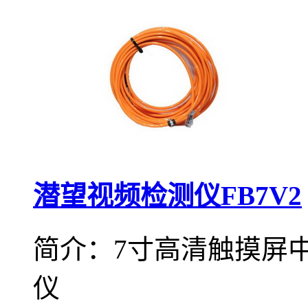
潜望视频检测仪FB7V2
简介：7寸高清触摸屏
仪