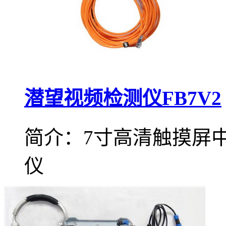
潜望视频检测仪FB7V2
简介：7寸高清触摸屏
仪